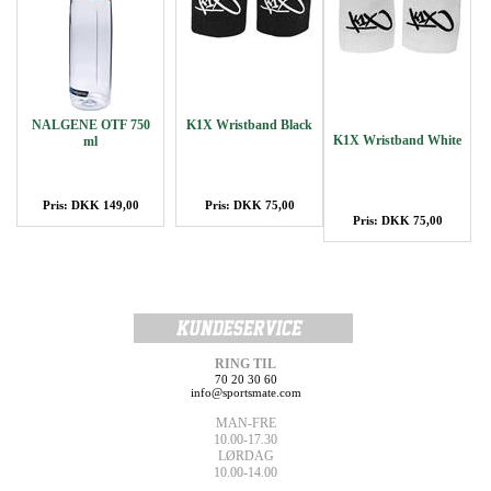
NALGENE OTF 750
K1X Wristband Black
K1X Wristband White
ml
Pris: DKK 149,00
Pris: DKK 75,00
Pris: DKK 75,00
RING TIL
70 20 30 60
info@sportsmate.com
MAN-FRE
10.00-17.30
LØRDAG
10.00-14.00