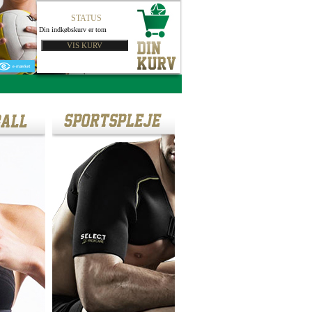
STATUS
Din indkøbskurv er tom