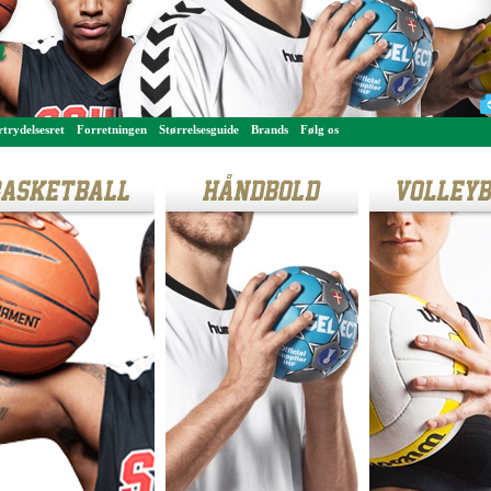
trydelsesret
Forretningen
Størrelsesguide
Brands
Følg os