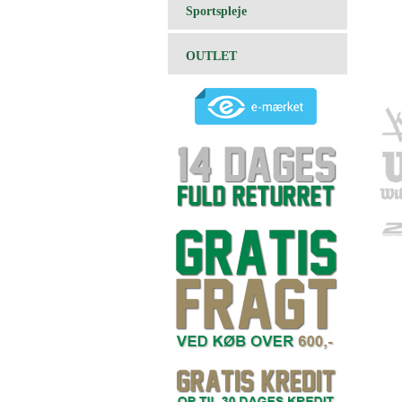
Sportspleje
OUTLET