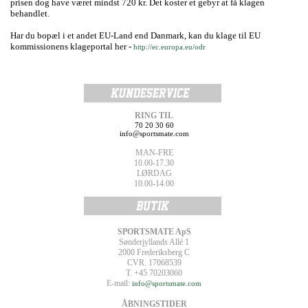
prisen dog have været mindst 720 kr. Det koster et gebyr at få klagen
behandlet.
Har du bopæl i et andet EU-Land end Danmark, kan du klage til EU
kommissionens klageportal her -
http://ec.europa.eu/odr
RING TIL
70 20 30 60
info@sportsmate.com
MAN-FRE
10.00-17.30
LØRDAG
10.00-14.00
SPORTSMATE ApS
Sønderjyllands Allé 1
2000 Frederiksberg C
CVR. 17068539
T. +45 70203060
E-mail:
info@sportsmate.com
ÅBNINGSTIDER