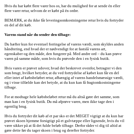
Hvis du har købt flere varer hos os, har du mulighed for at sende én eller
flere varer retur, selvom de er købt på én ordre.
BEMÆRK, at du ikke får leveringsomkostningerne retur hvis du fortryder
en del af dit køb.
Varens stand når du sender den tilbage:
Du hæfter kun for eventuel forringelse af varens værdi, som skyldes anden
håndtering, end hvad der er nødvendigt for at fastslå varens art,
egenskaber og den måde, den fungerer på. Med andre ord – du kan prøve
varen på samme måde, som hvis du prøvede den i en fysisk butik.
Hvis varen er prøvet udover, hvad der beskrevet ovenfor, betragter vi den
som brugt, hvilket betyder, at du ved fortrydelse af købet kun får en del
eller intet af købsbeløbet retur, afhængig af varens handelsmæssige værdi,
og i visse tilfælde kan det betyde, at du kun kan få fragtomkostningerne
tilbage.
For at modtage hele købsbeløbet retur må du altså gøre det samme, som
man kan i en fysisk butik. Du må afprøve varen, men ikke tage den i
egentlig brug.
Hvis du fortryder dit køb af et par sko er det MEGET vigtigt at du kun har
prøvet skoen hjemme forsigtigt på et gulvtæppe eller lignende, hvis du vil
være sikker på at få det fulde beløb tilbage. Derfor råder vi dig til altid at
gøre dette før du tager skoen i brug og derefter fortryder.