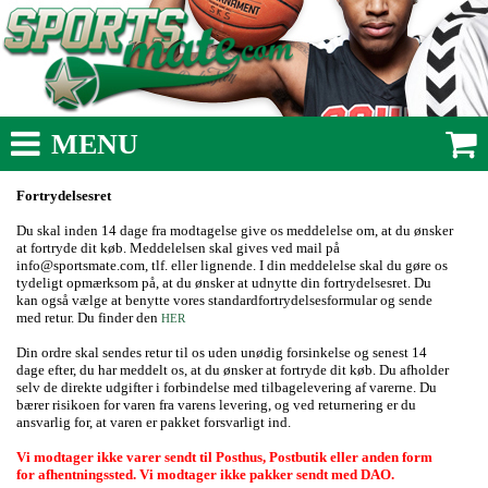
MENU
Fortrydelsesret
Du skal inden 14 dage fra modtagelse give os meddelelse om, at du ønsker
at fortryde dit køb. Meddelelsen skal gives ved mail på
info@sportsmate.com, tlf. eller lignende. I din meddelelse skal du gøre os
tydeligt opmærksom på, at du ønsker at udnytte din fortrydelsesret. Du
kan også vælge at benytte vores standardfortrydelsesformular og sende
med retur. Du finder den
HER
Din ordre skal sendes retur til os uden unødig forsinkelse og senest 14
dage efter, du har meddelt os, at du ønsker at fortryde dit køb. Du afholder
selv de direkte udgifter i forbindelse med tilbagelevering af varerne. Du
bærer risikoen for varen fra varens levering, og ved returnering er du
ansvarlig for, at varen er pakket forsvarligt ind.
Vi modtager ikke varer sendt til Posthus, Postbutik eller anden form
for afhentningssted. Vi modtager ikke pakker sendt med DAO.