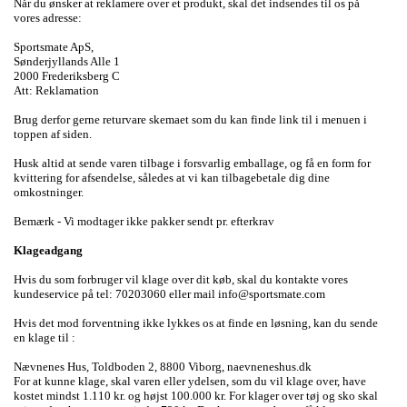
Når du ønsker at reklamere over et produkt, skal det indsendes til os på
vores adresse:
Sportsmate ApS,
Sønderjyllands Alle 1
2000 Frederiksberg C
Att: Reklamation
Brug derfor gerne returvare skemaet som du kan finde link til i menuen i
toppen af siden.
Husk altid at sende varen tilbage i forsvarlig emballage, og få en form for
kvittering for afsendelse, således at vi kan tilbagebetale dig dine
omkostninger.
Bemærk - Vi modtager ikke pakker sendt pr. efterkrav
Klageadgang
Hvis du som forbruger vil klage over dit køb, skal du kontakte vores
kundeservice på tel: 70203060 eller mail info@sportsmate.com
Hvis det mod forventning ikke lykkes os at finde en løsning, kan du sende
en klage til :
Nævnenes Hus, Toldboden 2, 8800 Viborg, naevneneshus.dk
For at kunne klage, skal varen eller ydelsen, som du vil klage over, have
kostet mindst 1.110 kr. og højst 100.000 kr. For klager over tøj og sko skal