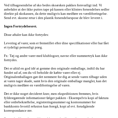
Ved tilbagesendelse af sko bedes skoæsken pakkes forsvarligt ind. Vi
anbefaler at der ikke puttes tape på kassen eller klistres forsendelses sedler
direkte på skokassen, da dette muligvis kan medføre en værdiforringelse.
Send evt. skoene retur i den plastik forsendelsespose de blev leveret i.
Ingen Fortrydelsesret.
Disse aftaler kan ikke fortrydes:
Levering af varer, som er fremstillet efter dine specifikationer eller har fået
et tydeligt personligt præg.
Fx: Tøj og andre varer med klublogoer, navne eller nummertryk kan ikke
fortrydes.
Det er altid en god idé at gemme den originale emballage, indtil du har
fundet ud af, om du vil beholde de købte varer eller ej.
Originalemballagen gør det nemmere for dig at sende varen tilbage uden
at varen tager skade, samt hvis den originale emballage mangler, kan det
muligvis medføre en værdiforringelse af varen.
Det er ikke noget decideret krav, men ekspeditionen fremmes, hvis
fyldestgørende informationer følger pakken - Eksempelvis kopi af faktura
eller ordrebekræftelse, registreringsnummer og kontonummer for
bankkonto hvortil refusion kan foregå, kopi af evt. forudgående
korrespondance mv.