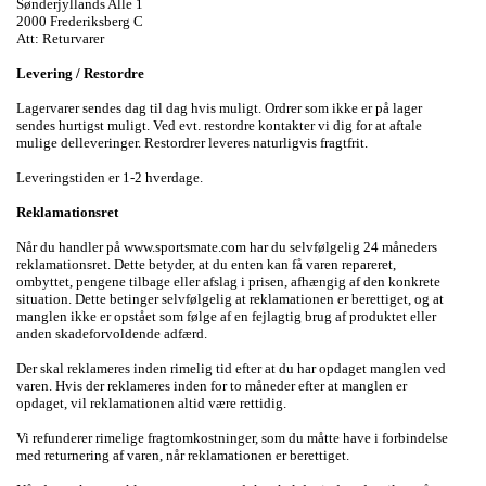
Sønderjyllands Alle 1
2000 Frederiksberg C
Att: Returvarer
Levering / Restordre
Lagervarer sendes dag til dag hvis muligt. Ordrer som ikke er på lager
sendes hurtigst muligt. Ved evt. restordre kontakter vi dig for at aftale
mulige delleveringer. Restordrer leveres naturligvis fragtfrit.
Leveringstiden er 1-2 hverdage.
Reklamationsret
Når du handler på www.sportsmate.com har du selvfølgelig 24 måneders
reklamationsret. Dette betyder, at du enten kan få varen repareret,
ombyttet, pengene tilbage eller afslag i prisen, afhængig af den konkrete
situation. Dette betinger selvfølgelig at reklamationen er berettiget, og at
manglen ikke er opstået som følge af en fejlagtig brug af produktet eller
anden skadeforvoldende adfærd.
Der skal reklameres inden rimelig tid efter at du har opdaget manglen ved
varen. Hvis der reklameres inden for to måneder efter at manglen er
opdaget, vil reklamationen altid være rettidig.
Vi refunderer rimelige fragtomkostninger, som du måtte have i forbindelse
med returnering af varen, når reklamationen er berettiget.