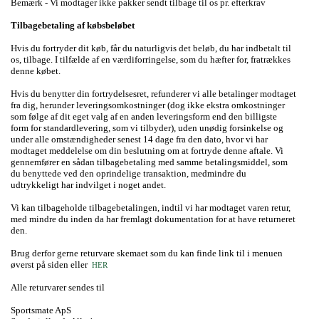
Bemærk - Vi modtager ikke pakker sendt tilbage til os pr. efterkrav
Tilbagebetaling af købsbeløbet
Hvis du fortryder dit køb, får du naturligvis det beløb, du har indbetalt til
os, tilbage. I tilfælde af en værdiforringelse, som du hæfter for, fratrækkes
denne købet.
Hvis du benytter din fortrydelsesret, refunderer vi alle betalinger modtaget
fra dig, herunder leveringsomkostninger (dog ikke ekstra omkostninger
som følge af dit eget valg af en anden leveringsform end den billigste
form for standardlevering, som vi tilbyder), uden unødig forsinkelse og
under alle omstændigheder senest 14 dage fra den dato, hvor vi har
modtaget meddelelse om din beslutning om at fortryde denne aftale. Vi
gennemfører en sådan tilbagebetaling med samme betalingsmiddel, som
du benyttede ved den oprindelige transaktion, medmindre du
udtrykkeligt har indvilget i noget andet.
Vi kan tilbageholde tilbagebetalingen, indtil vi har modtaget varen retur,
med mindre du inden da har fremlagt dokumentation for at have returneret
den.
Brug derfor gerne returvare skemaet som du kan finde link til i menuen
øverst på siden eller
HER
Alle returvarer sendes til
Sportsmate ApS