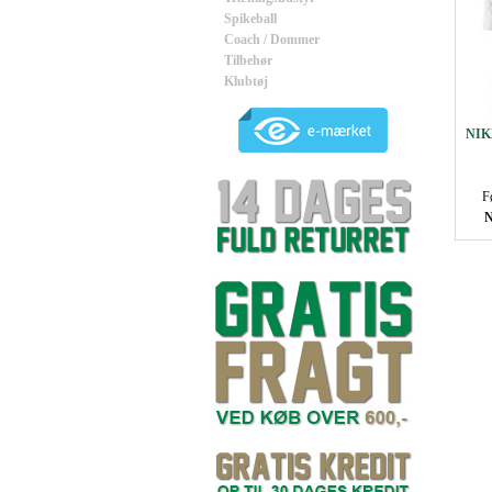
Spikeball
Coach / Dommer
Tilbehør
Klubtøj
NIKE
F
N