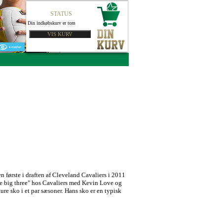
STATUS
Din indkøbskurv er tom
n første i draften af Cleveland Cavaliers i 2011
"The big three" hos Cavaliers med Kevin Love og
re sko i et par sæsoner. Hans sko er en typisk