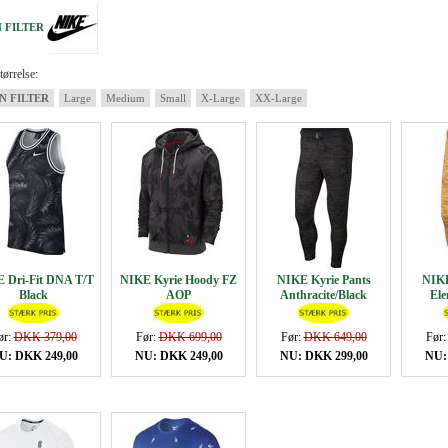
 FILTER
ørrelse:
N FILTER
Large
Medium
Small
X-Large
XX-Large
 Dri-Fit DNA T/T
NIKE Kyrie Hoody FZ
NIKE Kyrie Pants
NIKE
Black
AOP
Anthracite/Black
Ele
ør:
DKK 379,00
Før:
DKK 699,00
Før:
DKK 649,00
Før
U: DKK 249,00
NU: DKK 249,00
NU: DKK 299,00
NU: