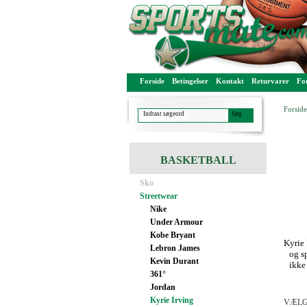
Forside
Betingelser
Kontakt
Returvarer
For
Forside
BASKETBALL
Sko
Streetwear
Nike
Under Armour
Kobe Bryant
Kyrie 
Lebron James
og s
Kevin Durant
ikke
361°
Jordan
Kyrie Irving
VÆLG