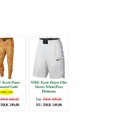
 Kyrie Pants
NIKE Kyrie Hyper Elite
mentel Gold
Shorts White/Pure
Platinum
:
DKK 649,00
Før:
DKK 399,00
 DKK 249,00
NU: DKK 149,00