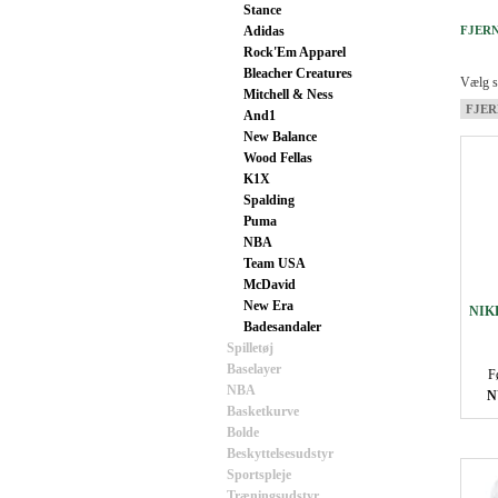
Stance
Adidas
FJERN
Rock'Em Apparel
Bleacher Creatures
Vælg st
Mitchell & Ness
FJER
And1
New Balance
Wood Fellas
K1X
Spalding
Puma
NBA
Team USA
McDavid
New Era
NIKE
Badesandaler
Spilletøj
Baselayer
F
NBA
N
Basketkurve
Bolde
Beskyttelsesudstyr
Sportspleje
Træningsudstyr