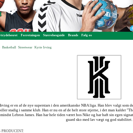
trydelsesret
Forretningen
Størrelsesguide
Brands
Følg os
Basketball
Streetwear
Kyrie Irving
-
-
-
Irving er en af de nye superstars i den amerikanske NBA liga. Han blev valgt som de
piller stadig i samme klub. Han er nu en af de helt store stjerne, i det man kalder 
 mindst Lebron James. Han har hele tiden været hos Nike og har haft sin egen signatu
guard sko med lav vægt og god stabilitet.
 PRODUCENT: