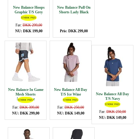
New Balance Hoops
New Balance Pull On
Graphic T/S Grey
Shorts Lady Black
Før:
DKK 299,00
NU: DKK 199,00
Pris: DKK 299,00
New Balance In Game
New Balance All Day
New Balance All Day
Mesh Shorts
T/S Ice Wine
T/S Navy
Navy/white
Før:
DKK 399,00
Før:
DKK 250,00
Før:
DKK 250,00
NU: DKK 299,00
NU: DKK 149,00
NU: DKK 149,00