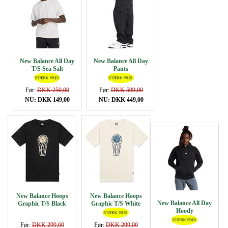
New Balance All Day
New Balance All Day
T/S Sea Salt
Pants
Før:
DKK 250,00
Før:
DKK 599,00
NU: DKK 149,00
NU: DKK 449,00
New Balance Hoops
New Balance Hoops
New Balance All Day
Graphic T/S Black
Graphic T/S White
Hoody
Før:
DKK 299,00
Før:
DKK 299,00