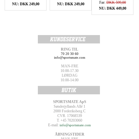
Før:
DKK 599,00
NU: DKK 249,00
NU: DKK 249,00
NU: DKK 449,00
RING TIL
70 20 30 60
info@sportsmate.com
MAN-FRE
10.00-17.30
LØRDAG
10.00-14.00
SPORTSMATE ApS
Sønderjyllands Allé 1
2000 Frederiksberg C
CVR. 17068539
T. +45 70203060
E-mail:
info@sportsmate.com
ÅBNINGSTIDER