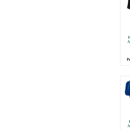
A
Pr
A