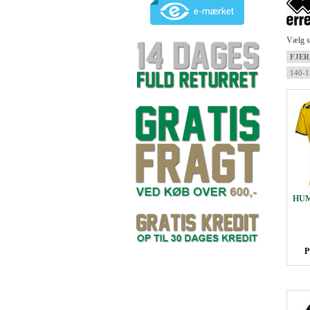
Vælg st
FJER
140-
HUM
P