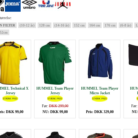
ørrelse:
N FILTER
(10-12 år)
128 cm
(14-16 år)
152 cm
164 cm
176 cm
(6-8 år)
L
152cm
MEL Technical X
HUMMEL Team Player
HUMMEL Team Player
HUM
Jersey
Jersey
Micro Jacket
Før:
DKK 299,00
Før
ris: DKK 99,00
NU: DKK 99,00
Pris: DKK 329,00
NU: