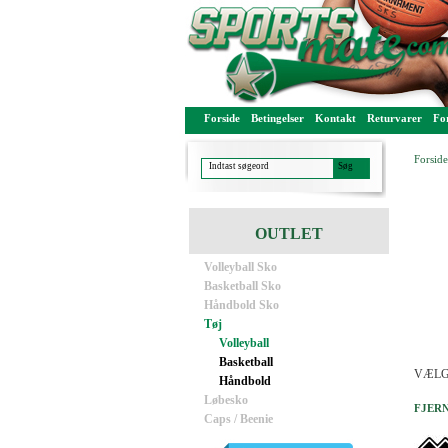
Forside
Betingelser
Kontakt
Returvarer
For
Forside
OUTLET
Volleyball Sko
Basketball Sko
Håndbold Sko
Tøj
Volleyball
Basketball
VÆLG
Håndbold
Løbesko
FJERN
Caps / Beenie