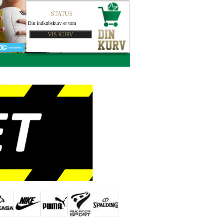
STATUS
Din indkøbskurv er tom