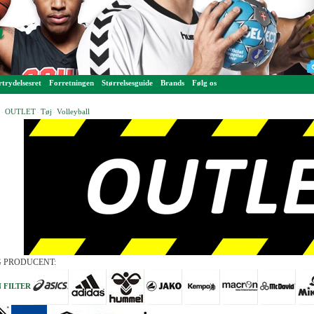
trydelsesret
Forretningen
Størrelsesguide
Brands
Følg os
OUTLET
Tøj
Volleyball
-
-
-
 PRODUCENT:
 FILTER