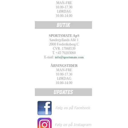
MAN-FRE
10.00-17.30
LØRDAG
10.00-14.00
SPORTSMATE ApS
Sønderjyllands Allé 1
2000 Frederiksberg C
CVR. 17068539
T. +45 70203060
E-mail:
info@sportsmate.com
ÅBNINGSTIDER
MAN-FRE
10.00-17.30
LØRDAG
10.00-14.00