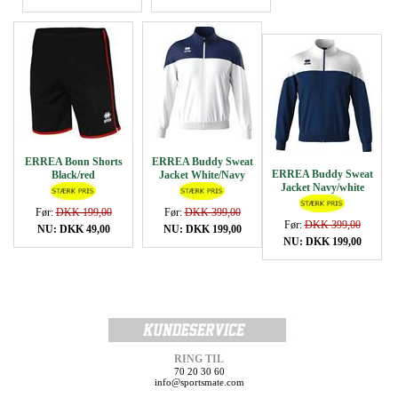
ERREA Bonn Shorts
ERREA Buddy Sweat
ERREA Buddy Sweat
Black/red
Jacket White/Navy
Jacket Navy/white
Før:
DKK 199,00
Før:
DKK 399,00
Før:
DKK 399,00
NU: DKK 49,00
NU: DKK 199,00
NU: DKK 199,00
RING TIL
70 20 30 60
info@sportsmate.com