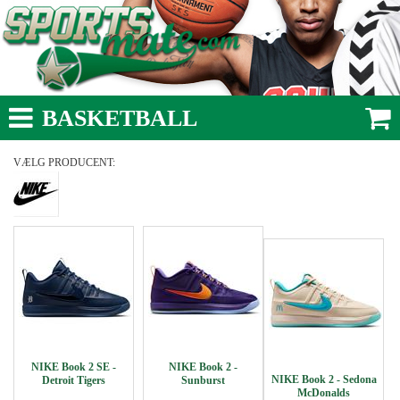
BASKETBALL
VÆLG PRODUCENT:
NIKE Book 2 SE -
NIKE Book 2 -
NIKE Book 2 - Sedona
Detroit Tigers
Sunburst
McDonalds