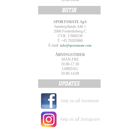
10.00-14.00
SPORTSMATE ApS
Sønderjyllands Allé 1
2000 Frederiksberg C
CVR. 17068539
T. +45 70203060
E-mail:
info@sportsmate.com
ÅBNINGSTIDER
MAN-FRE
10.00-17.30
LØRDAG
10.00-14.00