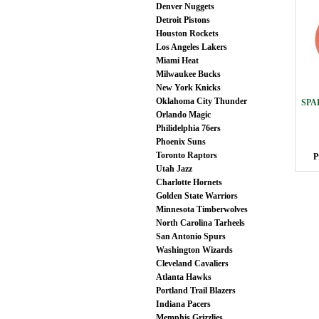
Denver Nuggets
Detroit Pistons
Houston Rockets
Los Angeles Lakers
Miami Heat
Milwaukee Bucks
New York Knicks
Oklahoma City Thunder
SPAL
Orlando Magic
Philidelphia 76ers
Phoenix Suns
Toronto Raptors
P
Utah Jazz
Charlotte Hornets
Golden State Warriors
Minnesota Timberwolves
North Carolina Tarheels
San Antonio Spurs
Washington Wizards
Cleveland Cavaliers
Atlanta Hawks
Portland Trail Blazers
Indiana Pacers
Memphis Grizzlies