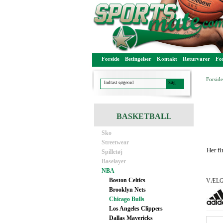
Forside
Betingelser
Kontakt
Returvarer
For
Forside
BASKETBALL
Sko
Streetwear
Her f
Spilletøj
Baselayer
NBA
Boston Celtics
VÆLG
Brooklyn Nets
Chicago Bulls
Los Angeles Clippers
Dallas Mavericks