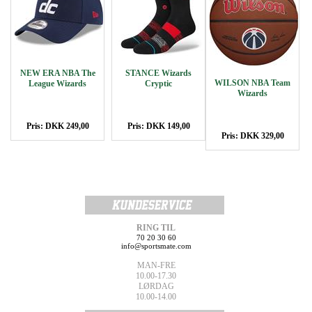
NEW ERA NBA The
STANCE Wizards
WILSON NBA Team
League Wizards
Cryptic
Wizards
Pris: DKK 249,00
Pris: DKK 149,00
Pris: DKK 329,00
RING TIL
70 20 30 60
info@sportsmate.com
MAN-FRE
10.00-17.30
LØRDAG
10.00-14.00