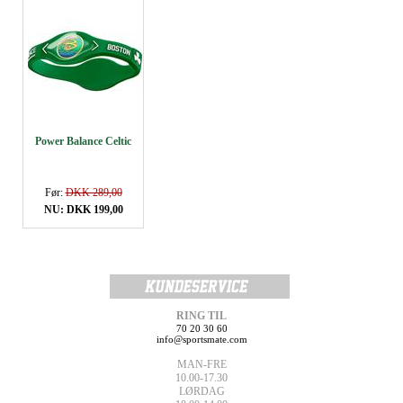
Power Balance Celtic
Før:
DKK 289,00
NU: DKK 199,00
RING TIL
70 20 30 60
info@sportsmate.com
MAN-FRE
10.00-17.30
LØRDAG