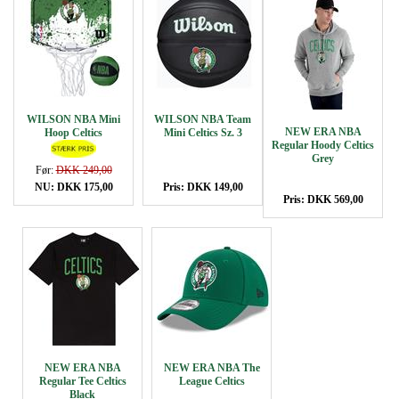
WILSON NBA Mini
WILSON NBA Team
NEW ERA NBA
Hoop Celtics
Mini Celtics Sz. 3
Regular Hoody Celtics
Grey
Før:
DKK 249,00
NU: DKK 175,00
Pris: DKK 149,00
Pris: DKK 569,00
NEW ERA NBA
NEW ERA NBA The
Regular Tee Celtics
League Celtics
Black