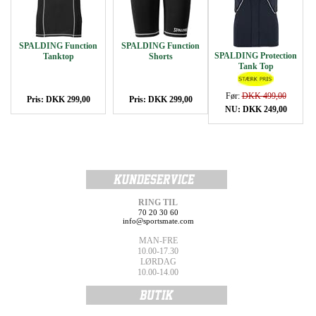
SPALDING Function
SPALDING Function
SPALDING Protection
Tanktop
Shorts
Tank Top
Før:
DKK 499,00
Pris: DKK 299,00
Pris: DKK 299,00
NU: DKK 249,00
RING TIL
70 20 30 60
info@sportsmate.com
MAN-FRE
10.00-17.30
LØRDAG
10.00-14.00