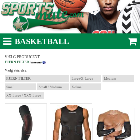
BASKETBALL
VÆLG PRODUCENT:
FJERN FILTER
Vælg størrelse:
FJERN FILTER
Large/X-Large
Medium
Small
Small / Medium
X-Small
XX-Large / XXX-Large