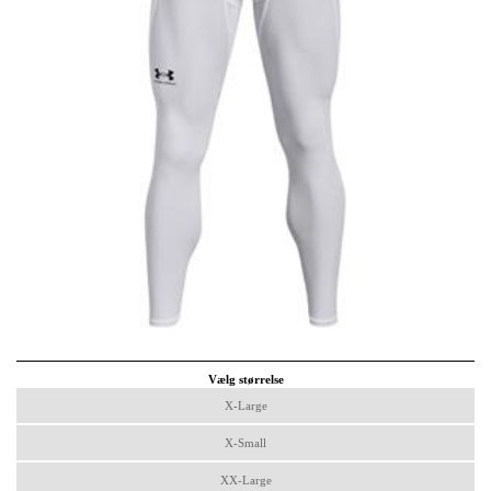
Vælg størrelse
X-Large
X-Small
XX-Large