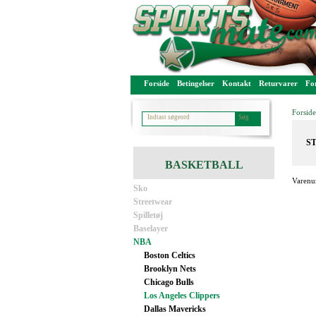
Forside
Betingelser
Kontakt
Returvarer
For
Forside
ST
BASKETBALL
Varenu
Sko
Streetwear
Spilletøj
Baselayer
NBA
Boston Celtics
Brooklyn Nets
Chicago Bulls
Los Angeles Clippers
Dallas Mavericks