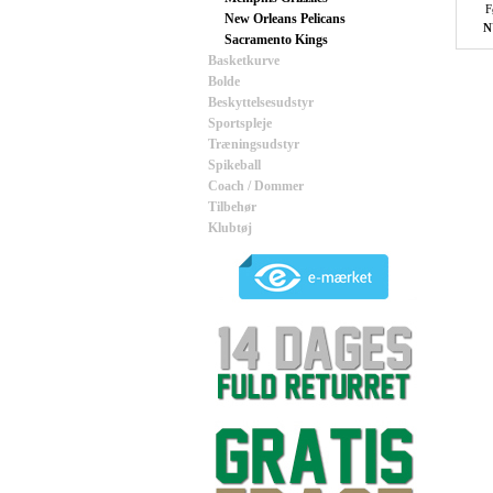
F
New Orleans Pelicans
N
Sacramento Kings
Basketkurve
Bolde
Beskyttelsesudstyr
Sportspleje
Træningsudstyr
Spikeball
Coach / Dommer
Tilbehør
Klubtøj