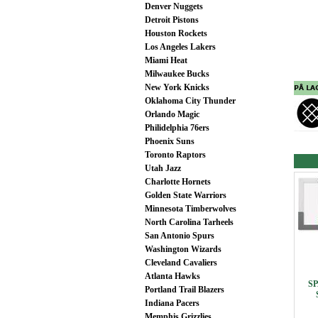
Denver Nuggets
Detroit Pistons
Houston Rockets
Los Angeles Lakers
Miami Heat
Milwaukee Bucks
New York Knicks
Oklahoma City Thunder
Orlando Magic
Philidelphia 76ers
Phoenix Suns
Toronto Raptors
Utah Jazz
Charlotte Hornets
Golden State Warriors
Minnesota Timberwolves
North Carolina Tarheels
San Antonio Spurs
Washington Wizards
Cleveland Cavaliers
Atlanta Hawks
SP
Portland Trail Blazers
Indiana Pacers
Memphis Grizzlies