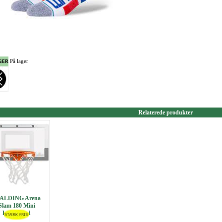
På lager
Relaterede produkter
ALDING Arena
Slam 180 Mini
Backboard