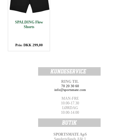
SPALDING Flow
Shorts
Pris: DKK 299,00
RING TIL
70 20 30 60
info@sportsmate.com
MAN-FRE
10.00-17.30
LØRDAG
10.00-14.00
SPORTSMATE ApS
Sønderjyllands Allé 1