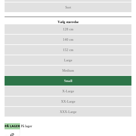
Sort
Vælg størrelse
128 cm
140 cm
152 cm
Large
Medium
Small
X-Large
XX-Large
XXX-Large
På lager