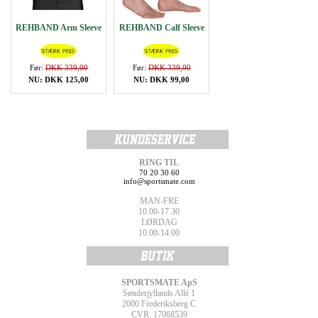
REHBAND Arm Sleeve
REHBAND Calf Sleeve
Før:
DKK 339,00
Før:
DKK 339,00
NU: DKK 125,00
NU: DKK 99,00
RING TIL
70 20 30 60
info@sportsmate.com
MAN-FRE
10.00-17.30
LØRDAG
10.00-14.00
SPORTSMATE ApS
Sønderjyllands Allé 1
2000 Frederiksberg C
CVR. 17068539