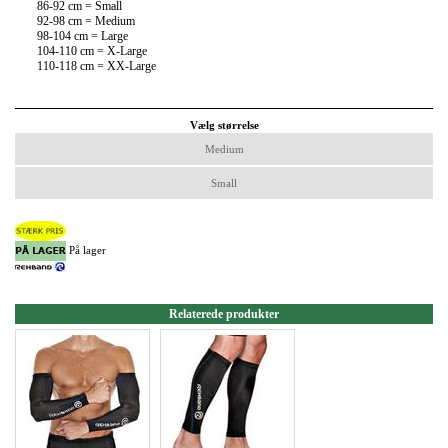
86-92 cm = Small
92-98 cm = Medium
98-104 cm = Large
104-110 cm = X-Large
110-118 cm = XX-Large
Vælg størrelse
Medium
Small
På lager
Relaterede produkter