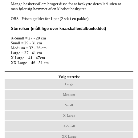
Mange basketspillere bruger disse for at beskytte deres led uden at
man føler sig hæmmet af en klodset beskytter
OBS : Prisen gælder for 1 par (2 stk i en pakke)
Størrelser (målt lige over knæskallen/albueleddet)
X-Small = 27 - 29 cm
Small = 29 - 31 cm
Medium = 32 - 36 cm
Large = 37 - 41 cm
X-Large = 41 - 47cm
XX-Large = 46 - 51 cm
Vælg størrelse
Large
Medium
Small
X-Large
X-Small
XX-Large