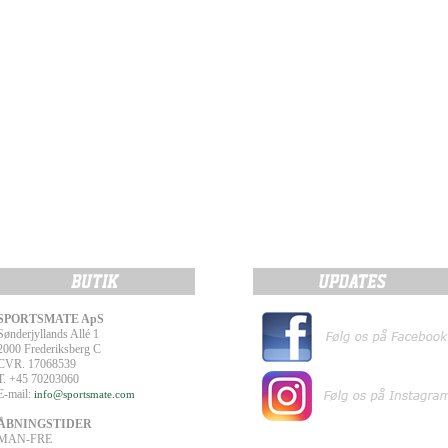
SPORTSMATE ApS
Sønderjyllands Allé 1
2000 Frederiksberg C
CVR. 17068539
T. +45 70203060
E-mail:
info@sportsmate.com
ÅBNINGSTIDER
MAN-FRE