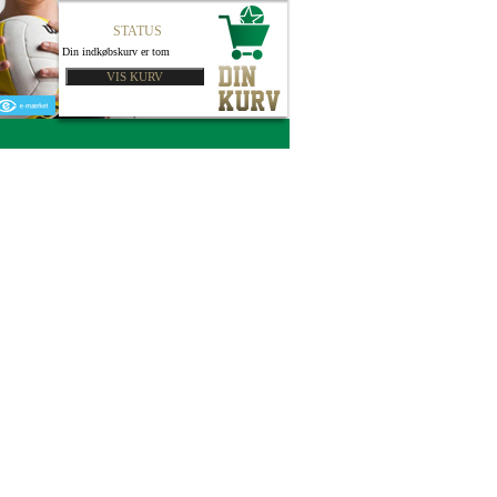
STATUS
Din indkøbskurv er tom