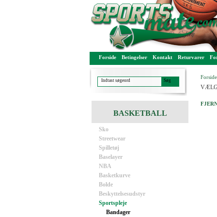
Forside
Betingelser
Kontakt
Returvarer
For
Forside
VÆLG
FJERN
BASKETBALL
Sko
Streetwear
Spilletøj
Baselayer
NBA
Basketkurve
Bolde
Beskyttelsesudstyr
Sportspleje
Bandager