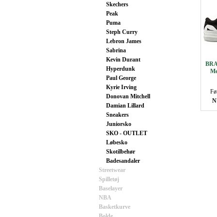
Skechers
Peak
Puma
Steph Curry
Lebron James
Sabrina
Kevin Durant
BRA
Hyperdunk
Me
Paul George
Kyrie Irving
Fø
Donovan Mitchell
N
Damian Lillard
Sneakers
Juniorsko
SKO - OUTLET
Løbesko
Skotilbehør
Badesandaler
Streetwear
Spilletøj
Baselayer
NBA
Basketkurve
Bolde