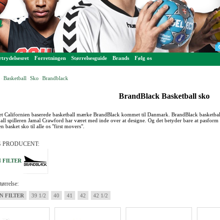
trydelsesret
Forretningen
Størrelsesguide
Brands
Følg os
Basketball
Sko
Brandblack
-
-
-
BrandBlack Basketball sko
et Californien baserede basketball mærke BrandBlack kommet til Danmark. BrandBlack basketball
all spilleren Jamal Crawford har været med inde over at designe. Og det betyder bare at pasform 
en basket sko til alle os "first movers".
 PRODUCENT:
 FILTER
ørrelse:
N FILTER
39 1/2
40
41
42
42 1/2