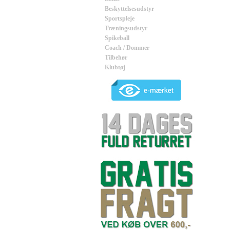
Beskyttelsesudstyr
Sportspleje
Træningsudstyr
Spikeball
Coach / Dommer
Tilbehør
Klubtøj