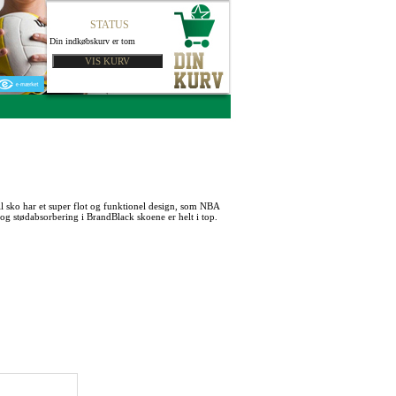
STATUS
Din indkøbskurv er tom
 sko har et super flot og funktionel design, som NBA
og stødabsorbering i BrandBlack skoene er helt i top.