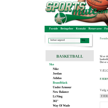
Forside
Betingelser
Kontakt
Returvarer
For
Forside
BASKETBALL
Så er d
basketb
Det er 
Sko
Nike
VÆLG
Jordan
Adidas
FJERN
Brandblack
Under Armour
Vælg st
New Balance
FJER
Li-Ning
361°
Way Of Wade