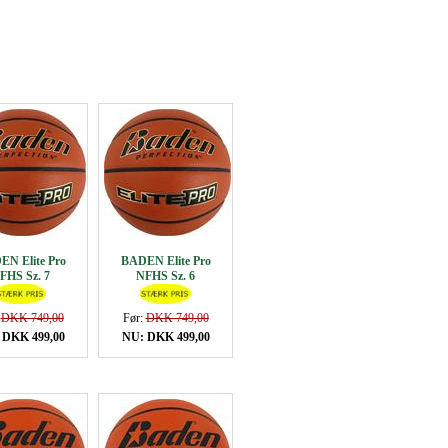
N Elite Pro
BADEN Elite Pro
FHS Sz. 7
NFHS Sz. 6
:
DKK 749,00
Før:
DKK 749,00
 DKK 499,00
NU: DKK 499,00