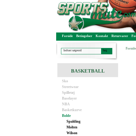
Forside
Betingelser
Kontakt
Returvarer
For
Forside
BASKETBALL
Sko
Streetwear
Spilletøj
Baselayer
NBA
Basketkurve
Bolde
Spalding
Molten
Wilson