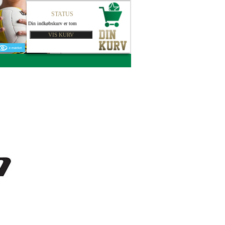
STATUS
Din indkøbskurv er tom