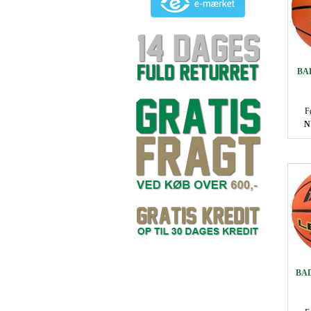
BAD
F
N
BAD