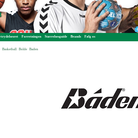
trydelsesret
Forretningen
Størrelsesguide
Brands
Følg os
Basketball
Bolde
Baden
-
-
-