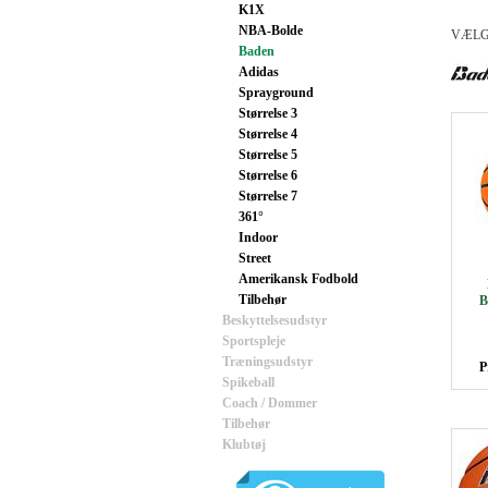
K1X
NBA-Bolde
VÆLG
Baden
Adidas
Sprayground
Størrelse 3
Størrelse 4
Størrelse 5
Størrelse 6
Størrelse 7
361°
Indoor
Street
Amerikansk Fodbold
Tilbehør
B
Beskyttelsesudstyr
Sportspleje
Træningsudstyr
P
Spikeball
Coach / Dommer
Tilbehør
Klubtøj