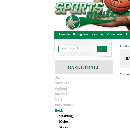
Forside
Betingelser
Kontakt
Returvarer
For
Forside
BA
BASKETBALL
Varenu
Sko
Streetwear
Spilletøj
Baselayer
NBA
Basketkurve
Bolde
Spalding
Molten
Wilson