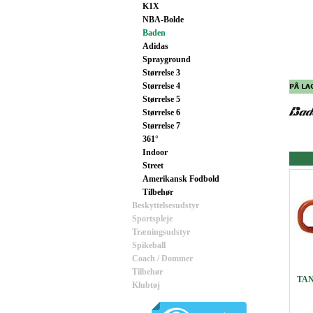
K1X
NBA-Bolde
Baden
Adidas
Sprayground
Størrelse 3
Størrelse 4
Størrelse 5
Størrelse 6
Størrelse 7
361°
Indoor
Street
Amerikansk Fodbold
Tilbehør
Beskyttelsesudstyr
Sportspleje
Træningsudstyr
Spikeball
Coach / Dommer
Tilbehør
TAN
Klubtøj