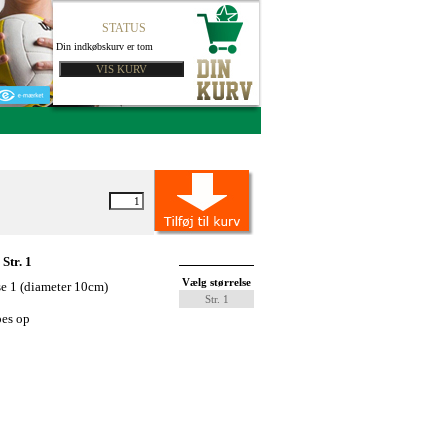
STATUS
Din indkøbskurv er tom
Str. 1
Vælg størrelse
lse 1 (diameter 10cm)
Str. 1
es op