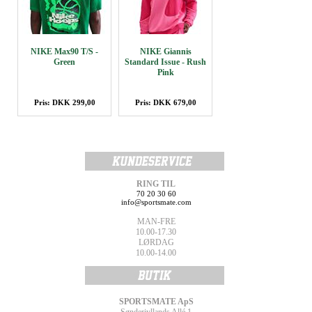
NIKE Max90 T/S -
NIKE Giannis
Green
Standard Issue - Rush
Pink
Pris: DKK 299,00
Pris: DKK 679,00
RING TIL
70 20 30 60
info@sportsmate.com
MAN-FRE
10.00-17.30
LØRDAG
10.00-14.00
SPORTSMATE ApS