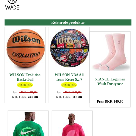
Relaterede produkter
WILSON Evolution
WILSON NBA All
STANCE Logoman
Basketball
Team Retro Sz. 7
Wash Dustyrose
Før:
DKK 649,00
Før:
DKK 399,00
NU: DKK 449,00
NU: DKK 310,00
Pris: DKK 149,00