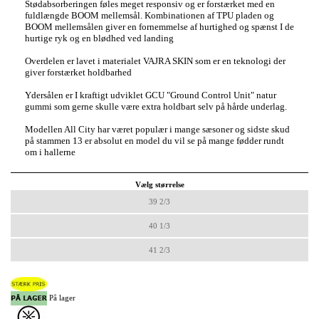
Stødabsorberingen føles meget responsiv og er forstærket med en
fuldlængde BOOM mellemsål. Kombinationen af TPU pladen og
BOOM mellemsålen giver en fornemmelse af hurtighed og spænst I de
hurtige ryk og en blødhed ved landing
Overdelen er lavet i materialet VAJRA SKIN som er en teknologi der
giver forstærket holdbarhed
Ydersålen er I kraftigt udviklet GCU "Ground Control Unit" natur
gummi som gerne skulle være extra holdbart selv på hårde underlag.
Modellen All City har været populær i mange sæsoner og sidste skud
på stammen 13 er absolut en model du vil se på mange fødder rundt
om i hallerne
Vælg størrelse
39 2/3
40 1/3
41 2/3
På lager