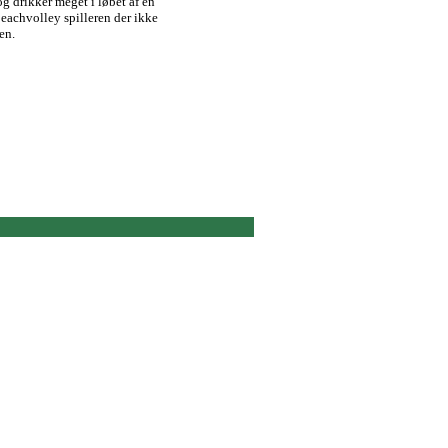
 og drikker meget i løbet af en
 beachvolley spilleren der ikke
en.