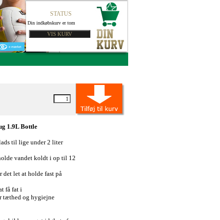
STATUS
Din indkøbskurv er tom
g 1.9L Bottle
s til lige under 2 liter
holde vandet koldt i op til 12
det let at holde fast på
 få fat i
or tæthed og hygiejne