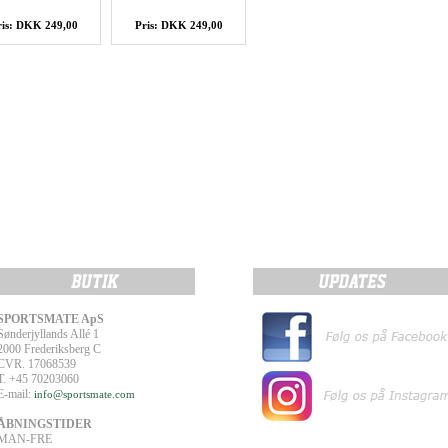
ris: DKK 249,00
Pris: DKK 249,00
SPORTSMATE ApS
Sønderjyllands Allé 1
2000 Frederiksberg C
CVR. 17068539
T. +45 70203060
E-mail:
info@sportsmate.com
ÅBNINGSTIDER
MAN-FRE