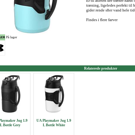
Er til atleten der træner hårdt
træning, ligeledes perfekt til
gider rende sfter vand hele tid
Findes i flere farver
På lager
Relaterede produkter
laymaker Jug 1.9
UA Playmaker Jug 1.9
L Bottle Grey
L Bottle White