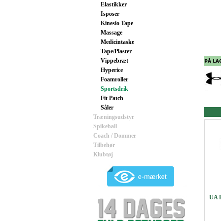
Elastikker
Isposer
Kinesio Tape
Massage
Medicintaske
Tape/Plaster
Vippebræt
Hyperice
Foamroller
Sportsdrik
Fit Patch
Såler
Træningsudstyr
Spikeball
Coach / Dommer
Tilbehør
Klubtøj
UA P