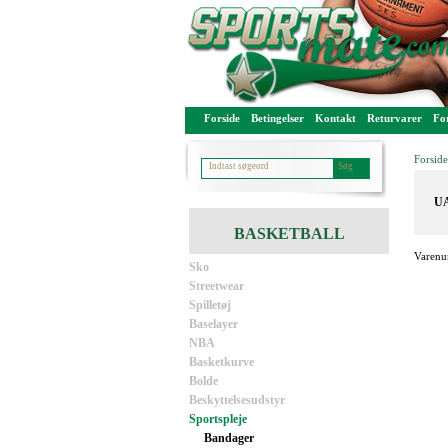
Forside
Betingelser
Kontakt
Returvarer
For
Forside
UA
BASKETBALL
Varenu
Sko
Streetwear
Spilletøj
Baselayer
NBA
Basketkurve
Bolde
Beskyttelsesudstyr
Sportspleje
Bandager