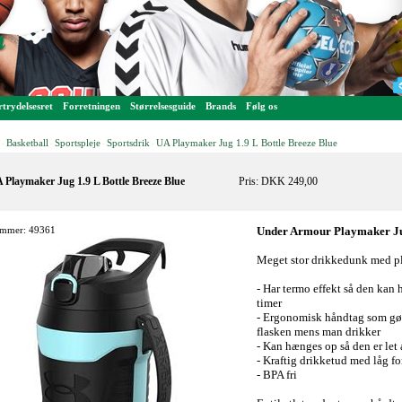
trydelsesret
Forretningen
Størrelsesguide
Brands
Følg os
Basketball
Sportspleje
Sportsdrik
UA Playmaker Jug 1.9 L Bottle Breeze Blue
-
-
-
-
 Playmaker Jug 1.9 L Bottle Breeze Blue
Pris: DKK 249,00
mmer: 49361
Under Armour Playmaker Ju
Meget stor drikkedunk med plad
- Har termo effekt så den kan 
timer
- Ergonomisk håndtag som gør 
flasken mens man drikker
- Kan hænges op så den er let at
- Kraftig drikketud med låg f
- BPA fri