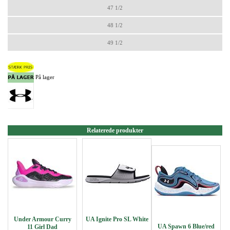
47 1/2
48 1/2
49 1/2
På lager
Relaterede produkter
Under Armour Curry
UA Ignite Pro SL White
UA Spawn 6 Blue/red
11 Girl Dad