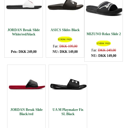
JORDAN Break Slide
ASICS Slides Black
MIZUNO Relax Slide 2
White/red/black
Før:
DKK 199,00
Før:
DKK 249,00
Pris: DKK 249,00
NU: DKK 149,00
NU: DKK 149,00
JORDAN Break Slide
UA M Playmaker Fix
Black/red
SL Black