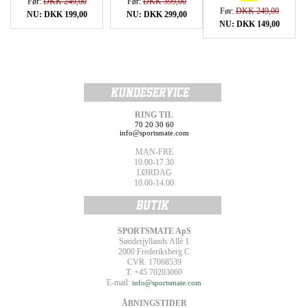
Før:
DKK 249,00
Før:
DKK 399,00
Før:
DKK 249,00
NU: DKK 199,00
NU: DKK 299,00
NU: DKK 149,00
RING TIL
70 20 30 60
info@sportsmate.com
MAN-FRE
10.00-17.30
LØRDAG
10.00-14.00
SPORTSMATE ApS
Sønderjyllands Allé 1
2000 Frederiksberg C
CVR. 17068539
T. +45 70203060
E-mail:
info@sportsmate.com
ÅBNINGSTIDER