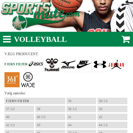
VOLLEYBALL
VÆLG PRODUCENT:
FJERN FILTER
Vælg størrelse:
FJERN FILTER
36
36 1/2
37 1/2
38
38 1/2
39
40
40 1/2
41
42
42 1/2
43
44
44 1/2