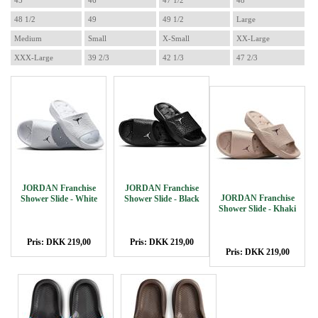
45
46
47 1/2
48
48 1/2
49
49 1/2
Large
Medium
Small
X-Small
XX-Large
XXX-Large
39 2/3
42 1/3
47 2/3
JORDAN Franchise
JORDAN Franchise
JORDAN Franchise
Shower Slide - White
Shower Slide - Black
Shower Slide - Khaki
Pris: DKK 219,00
Pris: DKK 219,00
Pris: DKK 219,00