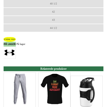
40 1/2
42
43
44 1/2
På lager
Relaterede produkter