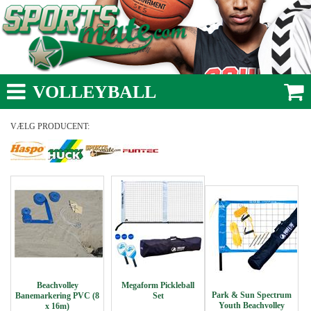
VOLLEYBALL
VÆLG PRODUCENT:
Beachvolley
Megaform Pickleball
Park & Sun Spectrum
Banemarkering PVC (8
Set
Youth Beachvolley
x 16m)