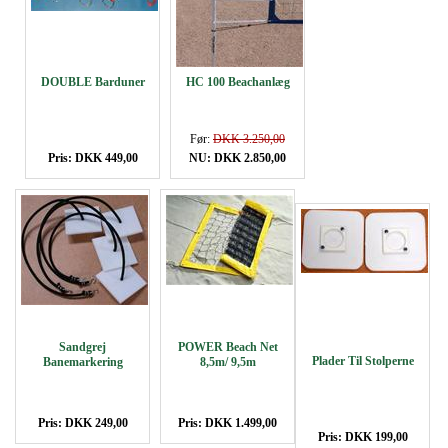
DOUBLE Barduner
HC 100 Beachanlæg
Før:
DKK 3.250,00
Pris: DKK 449,00
NU: DKK 2.850,00
Sandgrej
POWER Beach Net
Plader Til Stolperne
Banemarkering
8,5m/ 9,5m
Pris: DKK 249,00
Pris: DKK 1.499,00
Pris: DKK 199,00