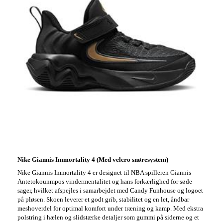
Nike Giannis Immortality 4 (Med velcro snøresystem)
Nike Giannis Immortality 4 er designet til NBA spilleren Giannis
Antetokounmpos vindermentalitet og hans forkærlighed for søde
sager, hvilket afspejles i samarbejdet med Candy Funhouse og logoet
på pløsen. Skoen leverer et godt grib, stabilitet og en let, åndbar
meshoverdel for optimal komfort under træning og kamp. Med ekstra
polstring i hælen og slidstærke detaljer som gummi på siderne og et