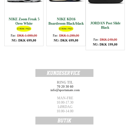
NIKE Zoom Freak 5
NIKE KD16
JORDAN Post Slide
Oreo White
Boardroom Black/black
Black
Før:
DKK 1.099,00
Før:
DKK 1.299,00
Før:
DKK 249,00
NU: DKK 699,00
NU: DKK 699,00
NU: DKK 199,00
RING TIL
70 20 30 60
info@sportsmate.com
MAN-FRE
10.00-17.30
LØRDAG
10.00-14.00