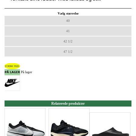
Vælg størrelse
40
41
42 1/2
47 1/2
På lager
Relaterede produkter