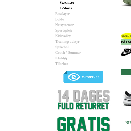
Sweatsæt
T-Shirts
Baselayer
Bolde
Netsystemer
Sportspleje
Kidsvolley
Træningsudstyr
Spikeball
Coach / Dommer
Klubtøj
Tilbehør
NIK