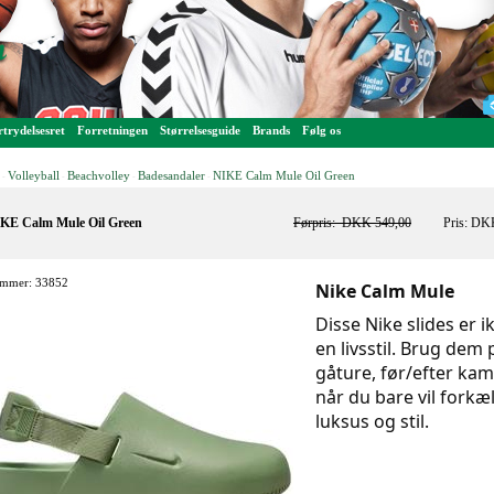
trydelsesret
Forretningen
Størrelsesguide
Brands
Følg os
Volleyball
Beachvolley
Badesandaler
NIKE Calm Mule Oil Green
-
-
-
-
KE Calm Mule Oil Green
Førpris:
DKK 549,00
Pris: DK
mmer: 33852
Nike Calm Mule
Disse Nike slides er i
en livsstil. Brug dem 
gåture, før/efter kam
når du bare vil forkæ
luksus og stil.