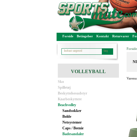
Forside
Betingelser
Kontakt
Returvarer
For
Forside
NI
VOLLEYBALL
Varenu
Sko
Spilletøj
Beskyttelsesudstyr
Knæbeskyttere
Beachvolley
Sandsokker
Bolde
Netsystemer
Caps / Beenie
Badesandaler