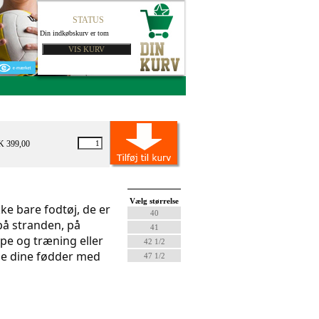
STATUS
Din indkøbskurv er tom
K 399,00
Vælg størrelse
kke bare fodtøj, de er 
40
på stranden, på 
41
pe og træning eller 
42 1/2
le dine fødder med 
47 1/2