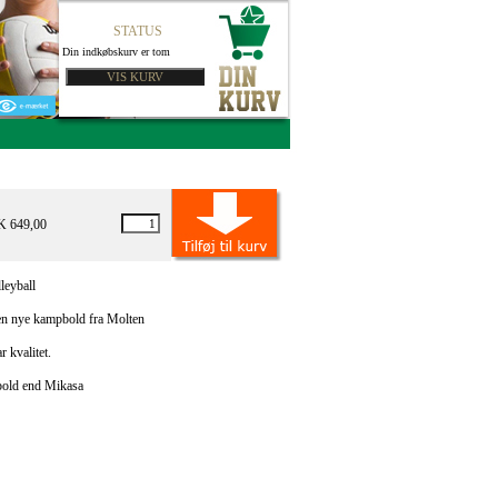
STATUS
Din indkøbskurv er tom
K 649,00
eyball
n nye kampbold fra Molten
r kvalitet.
bold end Mikasa