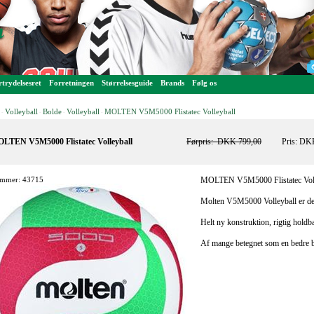
trydelsesret
Forretningen
Størrelsesguide
Brands
Følg os
Volleyball
Bolde
Volleyball
MOLTEN V5M5000 Flistatec Volleyball
-
-
-
-
LTEN V5M5000 Flistatec Volleyball
Førpris:
DKK 799,00
Pris: DK
mmer: 43715
MOLTEN V5M5000 Flistatec Voll
Molten V5M5000 Volleyball er de
Helt ny konstruktion, rigtig holdba
Af mange betegnet som en bedre 