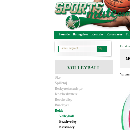
Forside
Betingelser
Kontakt
Returvarer
For
Forside
MO
VOLLEYBALL
Varenu
Sko
Spilletøj
Beskyttelsesudstyr
Knæbeskyttere
Beachvolley
Baselayer
Bolde
Volleyball
Beachvolley
Kidsvolley