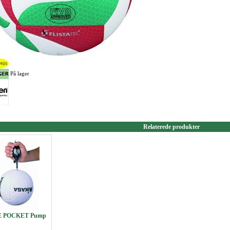
På lager
Relaterede produkter
 POCKET Pump