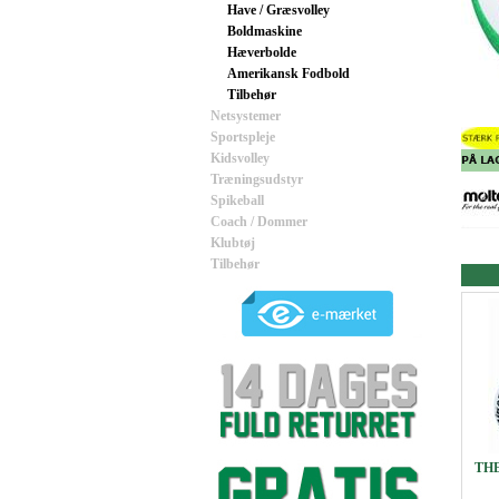
Have / Græsvolley
Boldmaskine
Hæverbolde
Amerikansk Fodbold
Tilbehør
Netsystemer
Sportspleje
Kidsvolley
Træningsudstyr
Spikeball
Coach / Dommer
Klubtøj
Tilbehør
THE