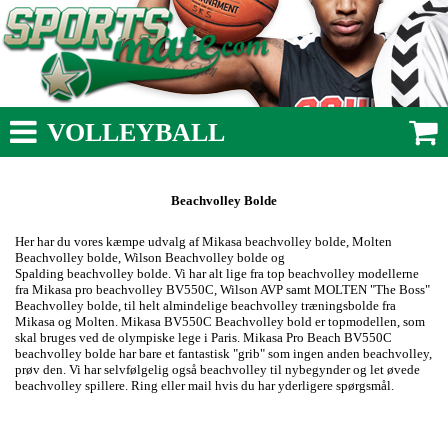
VOLLEYBALL
Beachvolley Bolde
Her har du vores kæmpe udvalg af Mikasa beachvolley bolde, Molten
Beachvolley bolde, Wilson Beachvolley bolde og
Spalding beachvolley bolde. Vi har alt lige fra top beachvolley modellerne
fra Mikasa pro beachvolley BV550C, Wilson AVP samt MOLTEN "The Boss"
Beachvolley bolde, til helt almindelige beachvolley træningsbolde fra
Mikasa og Molten. Mikasa BV550C Beachvolley bold er topmodellen, som
skal bruges ved de olympiske lege i Paris. Mikasa Pro Beach BV550C
beachvolley bolde har bare et fantastisk "grib" som ingen anden beachvolley,
prøv den. Vi har selvfølgelig også beachvolley til nybegynder og let øvede
beachvolley spillere. Ring eller mail hvis du har yderligere spørgsmål.