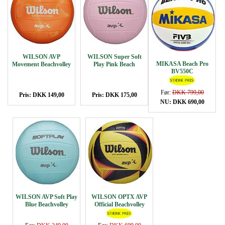
WILSON AVP
WILSON Super Soft
MIKASA Beach Pro
Movement Beachvolley
Play Pink Beach
BV550C
Før:
DKK 799,00
Pris: DKK 149,00
Pris: DKK 175,00
NU: DKK 690,00
WILSON AVP Soft Play
WILSON OPTX AVP
Blue Beachvolley
Official Beachvolley