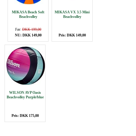
MIKASA Beach Soft
MIKASA VX 3.5 Mini
Beachvolley
Beachvolley
Før:
DKK 199,00
NU: DKK 149,00
Pris: DKK 149,00
WILSON AVP Oasis
Beachvolley Purple/blue
Pris: DKK 175,00