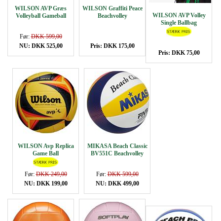
WILSON AVP Græs
WILSON Graffiti Peace
WILSON AVP Volley
Volleyball Gameball
Beachvolley
Single Ballbag
Før:
DKK 599,00
NU: DKK 525,00
Pris: DKK 175,00
Pris: DKK 75,00
WILSON Avp Replica
MIKASA Beach Classic
Game Ball
BV551C Beachvolley
Før:
DKK 249,00
Før:
DKK 599,00
NU: DKK 199,00
NU: DKK 499,00