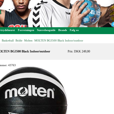
trydelsesret
Forretningen
Størrelsesguide
Brands
Følg os
Basketball
Bolde
Molten
MOLTEN BG3500 Black Indoor/outdoor
-
-
-
-
LTEN BG3500 Black Indoor/outdoor
Pris: DKK 249,00
mmer: 43763