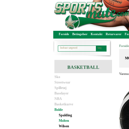
Forside
Betingelser
Kontakt
Returvarer
For
Forside
MO
BASKETBALL
Varenu
Sko
Streetwear
Spilletøj
Baselayer
NBA
Basketkurve
Bolde
Spalding
Molten
Wilson