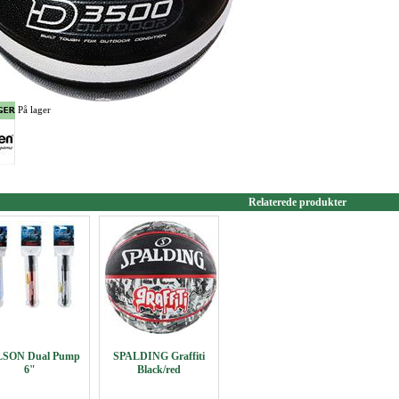
På lager
Relaterede produkter
SON Dual Pump
SPALDING Graffiti
6"
Black/red