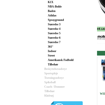
K1X
NBA-Bolde
Baden
Adidas
Sprayground
Størrelse 3
Størrelse 4
Størrelse 5
Størrelse 6
Størrelse 7
361°
Indoor
Street
Amerikansk Fodbold
Tilbehør
Beskyttelsesudstyr
Sportspleje
Træningsudstyr
Spikeball
Coach / Dommer
Tilbehør
WIL
Klubtøj