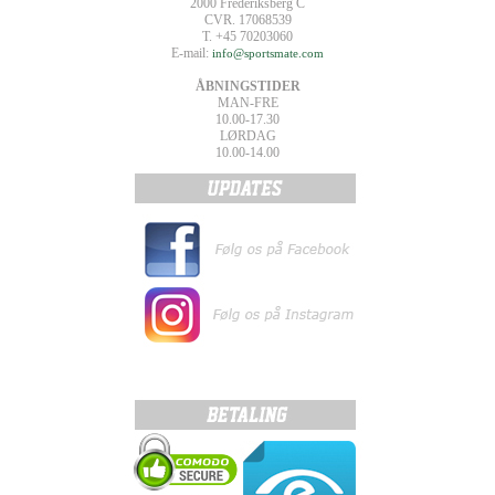
2000 Frederiksberg C
CVR. 17068539
T. +45 70203060
E-mail:
info@sportsmate.com
ÅBNINGSTIDER
MAN-FRE
10.00-17.30
LØRDAG
10.00-14.00