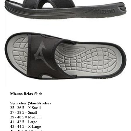
Mizuno Relax Slide
Størrelser (Skostørrelse)
35 - 36.5 = X-Small
37 - 38.5 = Small
39 - 40.5 = Medium
41 - 42.5 = Large
43 - 44.5 = X-Large