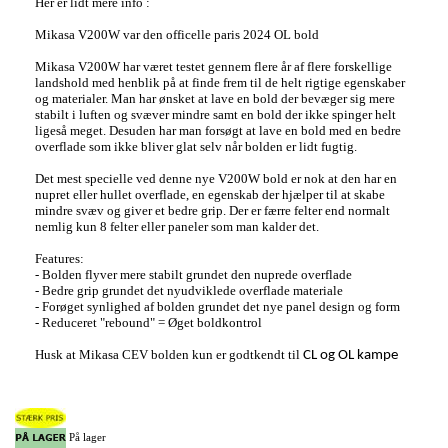
Her er lidt mere info :
Mikasa V200W var den officelle paris 2024 OL bold
Mikasa V200W har været testet gennem flere år af flere forskellige
landshold med henblik på at finde frem til de helt rigtige egenskaber
og materialer. Man har ønsket at lave en bold der bevæger sig mere
stabilt i luften og svæver mindre samt en bold der ikke spinger helt
ligeså meget. Desuden har man forsøgt at lave en bold med en bedre
overflade som ikke bliver glat selv når bolden er lidt fugtig.
Det mest specielle ved denne nye V200W bold er nok at den har en
nupret eller hullet overflade, en egenskab der hjælper til at skabe
mindre svæv og giver et bedre grip. Der er færre felter end normalt
nemlig kun 8 felter eller paneler som man kalder det.
Features:
- Bolden flyver mere stabilt grundet den nuprede overflade
- Bedre grip grundet det nyudviklede overflade materiale
- Forøget synlighed af bolden grundet det nye panel design og form
- Reduceret "rebound" = Øget boldkontrol
Husk at Mikasa CEV bolden kun er godtkendt til
CL og OL kampe
På lager