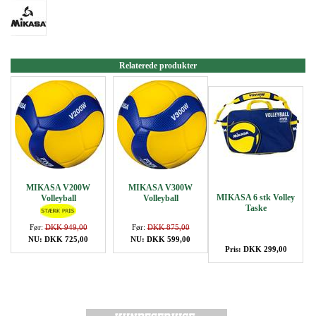
Relaterede produkter
MIKASA V200W
MIKASA V300W
MIKASA 6 stk Volley
Volleyball
Volleyball
Taske
Før:
DKK 949,00
Før:
DKK 875,00
NU: DKK 725,00
NU: DKK 599,00
Pris: DKK 299,00