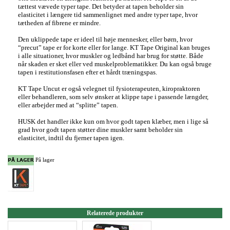
tættest vævede typer tape. Det betyder at tapen beholder sin
elasticitet i længere tid sammenlignet med andre typer tape, hvor
tætheden af fibrene er mindre.
Den uklippede tape er ideel til høje mennesker, eller børn, hvor
“precut” tape er for korte eller for lange. KT Tape Original kan bruges
i alle situationer, hvor muskler og ledbånd har brug for støtte. Både
når skaden er sket eller ved muskelproblematikker. Du kan også bruge
tapen i restitutionsfasen efter et hårdt træningspas.
KT Tape Uncut er også velegnet til fysioterapeuten, kiropraktoren
eller behandleren, som selv ønsker at klippe tape i passende længder,
eller arbejder med at “splitte” tapen.
HUSK det handler ikke kun om hvor godt tapen klæber, men i lige så
grad hvor godt tapen støtter dine muskler samt beholder sin
elasticitet, indtil du fjerner tapen igen.
På lager
Relaterede produkter