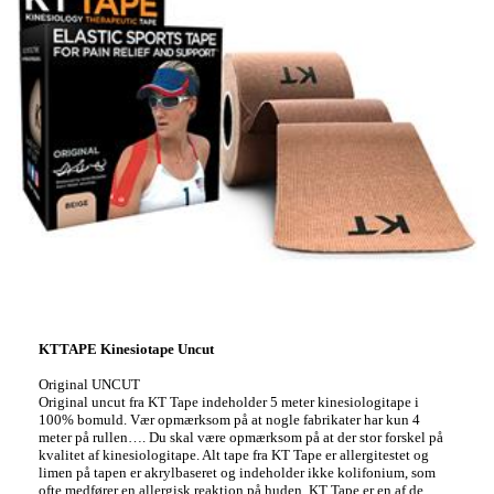
KTTAPE Kinesiotape Uncut
Original UNCUT
Original uncut fra KT Tape indeholder 5 meter kinesiologitape i
100% bomuld. Vær opmærksom på at nogle fabrikater har kun 4
meter på rullen…. Du skal være opmærksom på at der stor forskel på
kvalitet af kinesiologitape. Alt tape fra KT Tape er allergitestet og
limen på tapen er akrylbaseret og indeholder ikke kolifonium, som
ofte medfører en allergisk reaktion på huden. KT Tape er en af de