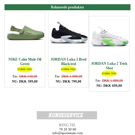
Relaterede produkter
NIKE Calm Mule Oil
JORDAN Luka 2 Bred
JORDAN Luka 2 Trick
Green
Black/red
Shot
Før:
DKK 549,00
Før:
DKK 1.099,00
Før:
DKK 1.099,00
NU: DKK 399,00
NU: DKK 799,00
NU: DKK 699,00
RING TIL
70 20 30 60
info@sportsmate.com