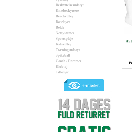
Beskyttelsesudstyr
Knæbeskyttere
Beachvolley
Baselayer
Bolde
Netsystemer
Sportspleje
ASI
Kidsvolley
Træningsudstyr
Spikeball
Coach / Dommer
P
Klubtøj
Tilbehør