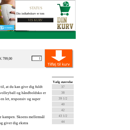
STATUS
Din indkøbskurv er tom
K 799,00
Vælg størrelse
l, at du kan give dig fuldt
37
volleyball og håndboldsko er
38
g en let, responsiv og super
39 1/2
40
42
43 1/2
hele kampen. Skoens mellemsål
44
g giver dig ekstra