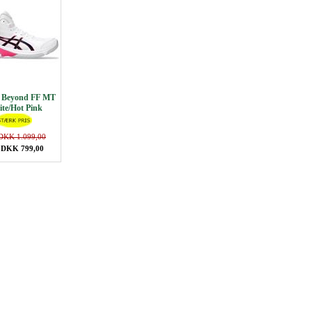
 Beyond FF MT
te/Hot Pink
DKK 1.099,00
 DKK 799,00