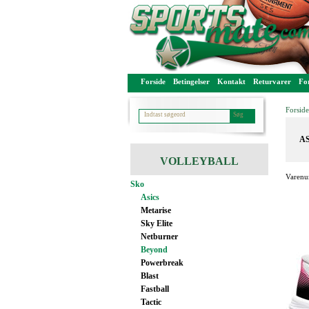
Forside
Betingelser
Kontakt
Returvarer
For
Forside
AS
VOLLEYBALL
Varenu
Sko
Asics
Metarise
Sky Elite
Netburner
Beyond
Powerbreak
Blast
Fastball
Tactic