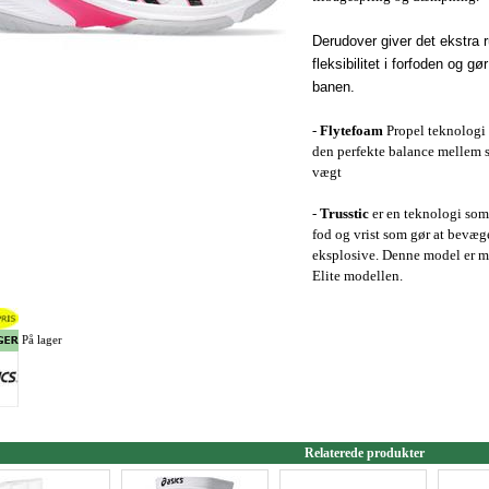
Derudover giver det ekstra r
fleksibilitet i forfoden og 
banen.
-
Flytefoam
Propel teknologi 
den perfekte balance mellem s
vægt
-
Trusstic
er en teknologi som 
fod og vrist som gør at bevæg
eksplosive. Denne model er 
Elite modellen.
På lager
Relaterede produkter