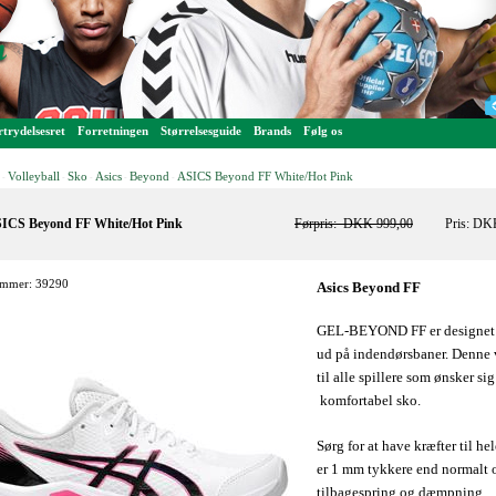
trydelsesret
Forretningen
Størrelsesguide
Brands
Følg os
Volleyball
Sko
Asics
Beyond
ASICS Beyond FF White/Hot Pink
-
-
-
-
-
ICS Beyond FF White/Hot Pink
Førpris:
DKK 999,00
Pris: DK
mmer: 39290
Asics Beyond FF
GEL-BEYOND FF er designet ti
ud på indendørsbaner. Denne 
til alle spillere som ønsker si
komfortabel sko.
Sørg for at have kræfter til 
er 1 mm tykkere end normalt o
tilbagespring og dæmpning.