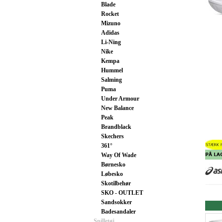
Blade
Rocket
Mizuno
Adidas
Li-Ning
Nike
Kempa
Hummel
Salming
Puma
Under Armour
New Balance
Peak
Brandblack
Skechers
361°
Way Of Wade
Børnesko
Løbesko
Skotilbehør
SKO - OUTLET
Sandsokker
Badesandaler
Spilletøj