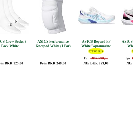
CS Crew Socks 3
ASICS Performance
ASICS Beyond FF
ASICS
Pack White
Kneepad White (1 Par)
White/Aquamarine
Whi
Før:
DKK 999,00
Før:
ris: DKK 125,00
Pris: DKK 249,00
NU: DKK 799,00
NU: