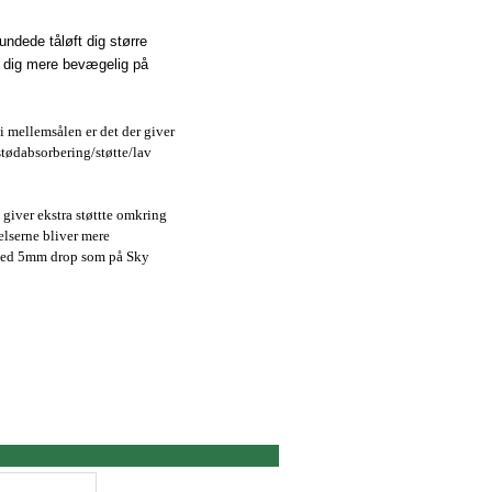
undede tåløft dig større
gør dig mere bevægelig på
i mellemsålen er det der giver
tødabsorbering/støtte/lav
giver ekstra støttte omkring
elserne bliver mere
med 5mm drop som på Sky