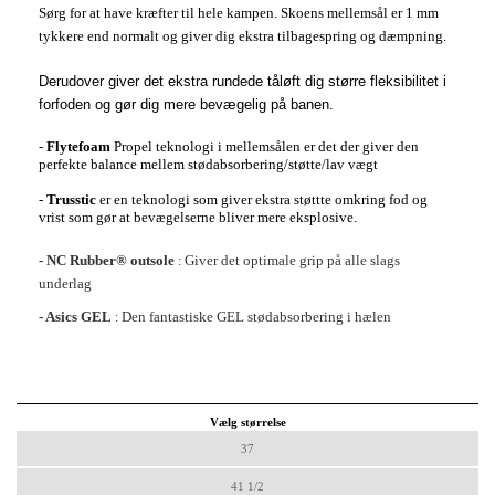
Sørg for at have kræfter til hele kampen. Skoens mellemsål er 1 mm
tykkere end normalt og giver dig ekstra tilbagespring og dæmpning.
Derudover giver det ekstra rundede tåløft dig større fleksibilitet i
forfoden og gør dig mere bevægelig på banen.
-
Flytefoam
Propel teknologi i mellemsålen er det der giver den
perfekte balance mellem stødabsorbering/støtte/lav vægt
-
Trusstic
er en teknologi som giver ekstra støttte omkring fod og
vrist som gør at bevægelserne bliver mere eksplosive.
- NC Rubber® outsole
Giver det optimale grip på alle slags
:
underlag
- Asics GEL
Den fantastiske GEL stødabsorbering i hælen
:
Vælg størrelse
37
41 1/2