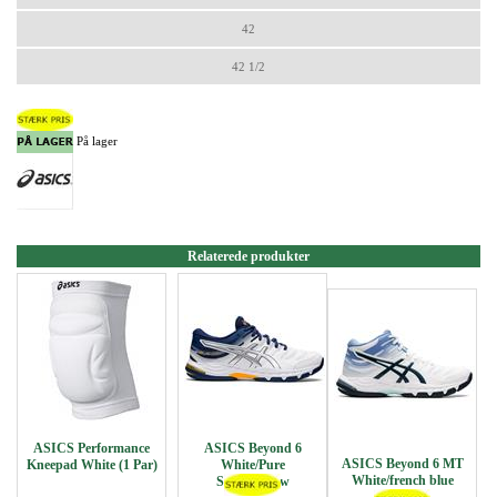
42
42 1/2
På lager
Relaterede produkter
ASICS Performance
ASICS Beyond 6
ASICS Beyond 6 MT
Kneepad White (1 Par)
White/Pure
White/french blue
Silver/Yellow