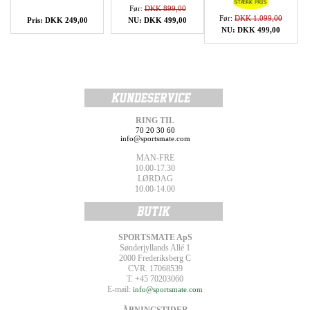
Før:
DKK 899,00
Før:
DKK 1.099,00
Pris: DKK 249,00
NU: DKK 499,00
NU: DKK 499,00
RING TIL
70 20 30 60
info@sportsmate.com
MAN-FRE
10.00-17.30
LØRDAG
10.00-14.00
SPORTSMATE ApS
Sønderjyllands Allé 1
2000 Frederiksberg C
CVR. 17068539
T. +45 70203060
E-mail:
info@sportsmate.com