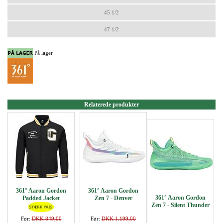
45 1/2
47 1/2
På lager
Relaterede produkter
361° Aaron Gordon
361° Aaron Gordon
361° Aaron Gordon
Padded Jacket
Zen 7 - Denver
Zen 7 - Silent Thunder
Før:
DKK 849,00
Før:
DKK 1.199,00