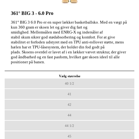
361° BIG 3 - 6.0 Pro
361° BIG 3 6.0 Pro er en super lækker basketballsko.
Med en vægt på
kun 360 gram er skoen let og giver dig fart og
smidighed.
Mellemsålen med
ENRG-X
og indersåler af
stabil
skum
sikrer god stødabsorbering og komfort.
For at give
stabilitet er forfoden udstyret med en
TPU anti-rollover støtte
, mens
hælen har et
TPU-låsesystem
, der holder din fod godt på
plads
Skoens overdel er lavet af i en lækker vævet struktur, der giver
.
god åndbarhed og en fast pasform, hvilket gør skoen ideel til alle
positioner på banen.
Vælg størrelse
40 1/2
41
42
44
44 1/2
45