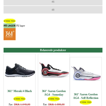
46
48
På lager
Relaterede produkter
361° Meraki 4 Black
361° Aaron Gordon
361° Aaron Gordon
AG4 - Someday
AG4 - Self Reflection
Før:
DKK 1.049,00
Før:
DKK 1.099,00