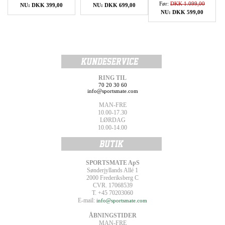
Før:
DKK 1.099,00
NU: DKK 399,00
NU: DKK 699,00
NU: DKK 599,00
RING TIL
70 20 30 60
info@sportsmate.com
MAN-FRE
10.00-17.30
LØRDAG
10.00-14.00
SPORTSMATE ApS
Sønderjyllands Allé 1
2000 Frederiksberg C
CVR. 17068539
T. +45 70203060
E-mail:
info@sportsmate.com
ÅBNINGSTIDER
MAN-FRE