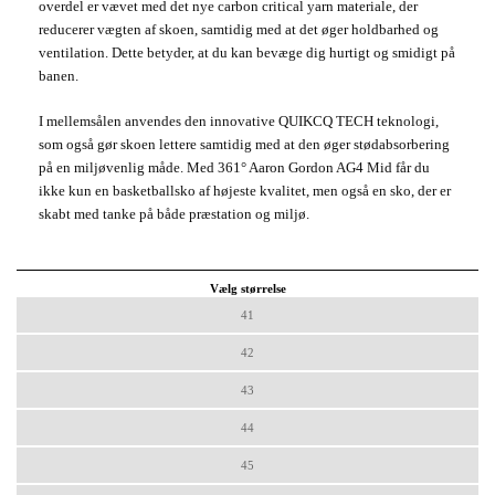
overdel 
er vævet med det nye carbon critical yarn materiale, der 
reducerer vægten af skoen, samtidig med at det øger holdbarhed og 
ventilation. Dette betyder, at du kan bevæge dig hurtigt og 
smidigt på 
banen.
I mellemsålen anvendes den innovative QUIKCQ TECH teknologi, 
som også gør skoen lettere samtidig med at den øger stødabsorbering 
på en miljøvenlig måde. 
Med 361° Aaron Gordon AG4 Mid får du 
ikke kun en basketballsko af højeste kvalitet, men også en sko, der er 
skabt med tanke på både præstation og miljø.
Vælg størrelse
41
42
43
44
45