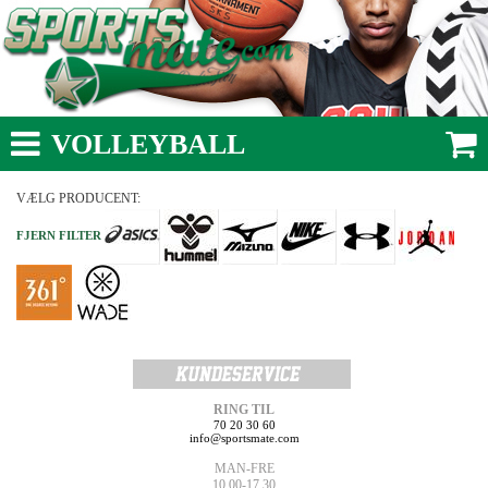
VOLLEYBALL
VÆLG PRODUCENT:
FJERN FILTER
RING TIL
70 20 30 60
info@sportsmate.com
MAN-FRE
10.00-17.30