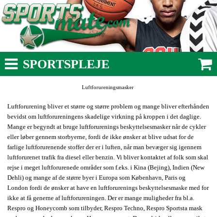
SPORTSPLEJE
Luftforureningsmasker
Luftforurening bliver et større og større problem og mange bliver efterhånden
bevidst om luftforureningens skadelige virkning på kroppen i det daglige.
Mange er begyndt at bruge luftforurenings beskyttelsesmasker når de cykler
eller løber gennem storbyerne, fordi de ikke ønsker at blive udsat for de
farlige luftforurenende stoffer der er i luften, når man bevæger sig igennem
luftforurenet trafik fra diesel eller benzin. Vi bliver kontaktet af folk som skal
rejse i meget luftforurenede områder som f.eks. i Kina (Bejing), Indien (New
Dehli) og mange af de større byer i Europa som København, Paris og
London fordi de ønsker at have en luftforurenings beskyttelsesmaske med for
ikke at få generne af luftforureningen. Der er mange muligheder fra bl.a.
Respro og Honeycomb som tilbyder, Respro Techno, Respro Sportsta mask