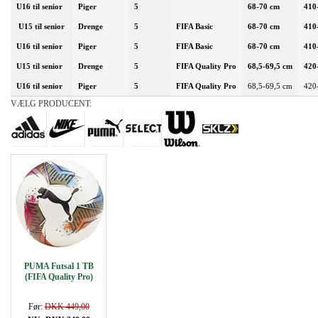
U16 til senior
Piger
5
68-70 cm
410
U15 til senior
Drenge
5
FIFA Basic
68-70 cm
410
U16 til senior
Piger
5
FIFA Basic
68-70 cm
410
U15 til senior
Drenge
5
FIFA Quality Pro
68,5-69,5 cm
420
U16 til senior
Piger
5
FIFA Quality Pro
68,5-69,5 cm
420
VÆLG PRODUCENT:
PUMA Futsal 1 TB
(FIFA Quality Pro)
Før:
DKK 449,00