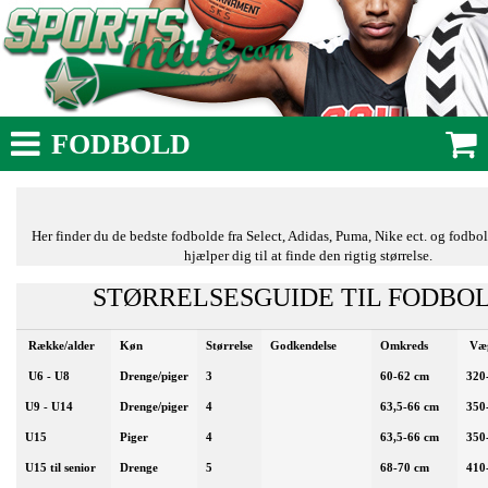
FODBOLD
Her finder du de bedste fodbolde fra Select, Adidas, Puma, Nike ect. og fodbo
hjælper dig til at finde den rigtig størrelse.
STØRRELSESGUIDE TIL FODBO
Række/alder
Køn
Størrelse
Godkendelse
Omkreds
Væ
U6 - U8
Drenge/piger
3
60-62 cm
320
U9 - U14
Drenge/piger
4
63,5-66 cm
350
U15
Piger
4
63,5-66 cm
350
U15 til senior
Drenge
5
68-70 cm
410