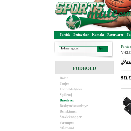
Forside
Betingelser
Kontakt
Returvarer
For
Forside
VÆLG
FODBOLD
Bolde
Trøjer
Fodboldstøvler
Spilletøj
Baselayer
Beskyttelsesudstyr
Benskinner
Støvleknopper
Strømper
Målmand