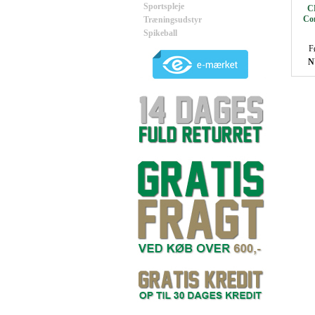
Sportspleje
C
Com
Træningsudstyr
Spikeball
F
N