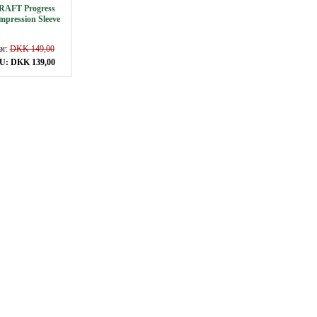
RAFT Progress
pression Sleeve
ør:
DKK 149,00
U: DKK 139,00