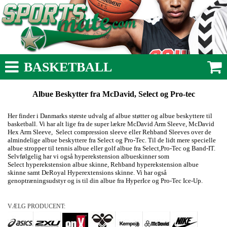
BASKETBALL
Albue Beskytter fra McDavid, Select og Pro-tec
Her finder i Danmarks største udvalg af albue støtter og albue beskyttere til
basketball. Vi har alt lige fra de super lækre McDavid Arm Sleeve, McDavid
Hex Arm Sleeve, Select compression sleeve eller Rehband Sleeves over de
almindelige albue beskyttere fra Select og Pro-Tec. Til de lidt mere specielle
albue stropper til tennis albue eller golf albue fra Select,Pro-Tec og Band-IT.
Selvfølgelig har vi også hyperekstension albueskinner som
Select hyperekstension albue skinne, Rehband hyperekstension albue
skinne samt
DeRoyal Hyperextensions skinne. Vi har også
genoptræningsudstyr og is til din albue fra HyperIce og Pro-Tec Ice-Up.
VÆLG PRODUCENT: