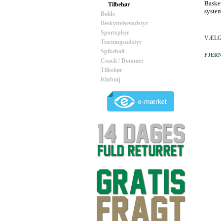
Basket
Tilbehør
system
Bolde
Beskyttelsesudstyr
Sportspleje
VÆLG
Træningsudstyr
Spikeball
FJERN
Coach / Dommer
Tilbehør
Klubtøj