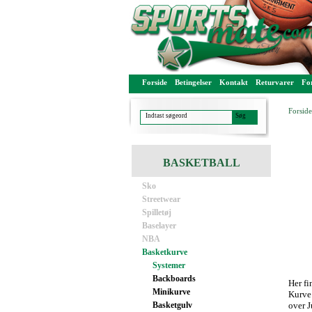
Forside
Betingelser
Kontakt
Returvarer
For
Forside
BASKETBALL
Sko
Streetwear
Spilletøj
Baselayer
NBA
Basketkurve
Systemer
Backboards
Her fi
Minikurve
Kurve 
Basketgulv
over J