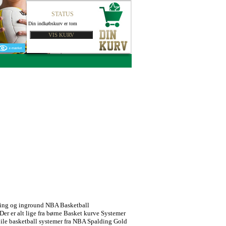
STATUS
Din indkøbskurv er tom
lding og inground NBA Basketball
er er alt lige fra børne Basket kurve Systemer
bile basketball systemer fra NBA Spalding Gold