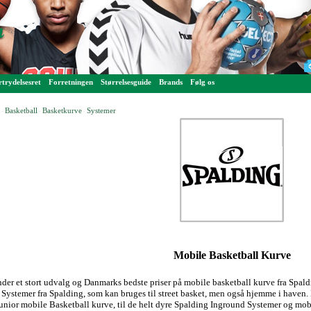
trydelsesret
Forretningen
Størrelsesguide
Brands
Følg os
Basketball
Basketkurve
Systemer
-
-
-
Mobile Basketball Kurve
nder et stort udvalg og Danmarks bedste priser på mobile basketball kurve fra Spa
Systemer fra Spalding, som kan bruges til street basket, men også hjemme i haven. D
unior mobile Basketball kurve, til de helt dyre Spalding Inground Systemer og mo