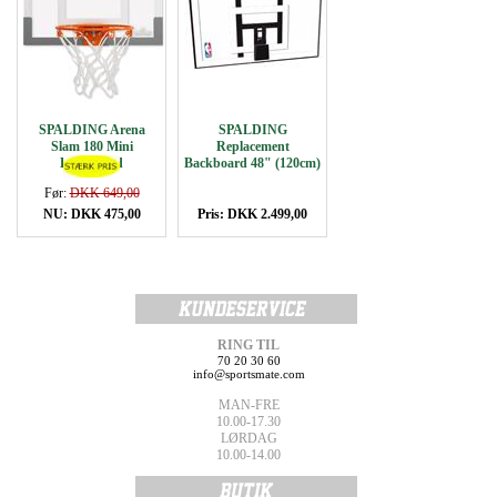
SPALDING Arena
SPALDING
Slam 180 Mini
Replacement
Backboard
Backboard 48" (120cm)
Før:
DKK 649,00
NU: DKK 475,00
Pris: DKK 2.499,00
RING TIL
70 20 30 60
info@sportsmate.com
MAN-FRE
10.00-17.30
LØRDAG
10.00-14.00