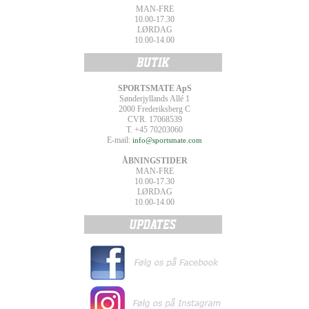
MAN-FRE
10.00-17.30
LØRDAG
10.00-14.00
SPORTSMATE ApS
Sønderjyllands Allé 1
2000 Frederiksberg C
CVR. 17068539
T. +45 70203060
E-mail:
info@sportsmate.com
ÅBNINGSTIDER
MAN-FRE
10.00-17.30
LØRDAG
10.00-14.00